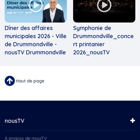
Dîner des affaires
Symphonie de
municipales 2026 - Ville
Drummondville_conce
de Drummondville -
rt printanier
nousTV Drummondville
2026_nousTV
Haut de page
nousTV
À propos de nousTV