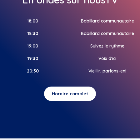
18:00
Babillard communautaire
18:30
Babillard communautaire
19:00
Suivez le rythme
19:30
Voix d'ici
20:30
Vieillir, parlons-en!
Horaire complet