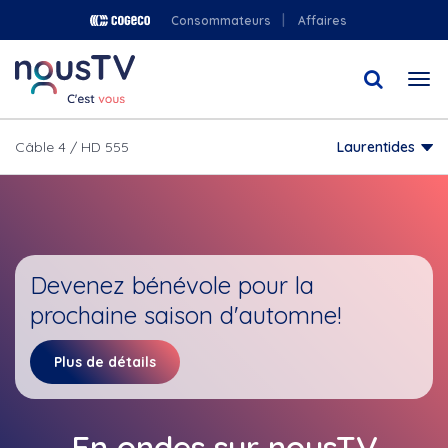
Aller
Consommateurs
Affaires
au
contenu
Togg
principal
navi
Câble 4 / HD 555
Laurentides
Devenez bénévole pour la
prochaine saison d'automne!
Plus de détails
En ondes sur nousTV