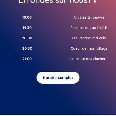
19:00
Artistes à l'oeuvre
19:30
Plein air et eau fraîch
20:00
Les Perreault à vélo
20:30
Coeur de mon village
21:00
La route des clochers
Horaire complet