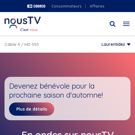
Aller
Consommateurs
Affaires
au
contenu
Togg
principal
navi
Câble 4 / HD 555
Laurentides
Devenez bénévole pour la
prochaine saison d'automne!
Plus de détails
En ondes sur nousTV