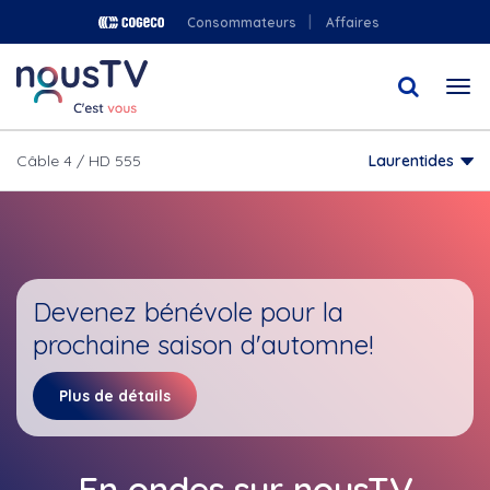
Aller
Consommateurs
Affaires
au
contenu
Togg
principal
navi
Câble 4 / HD 555
Laurentides
Devenez bénévole pour la
prochaine saison d'automne!
Plus de détails
En ondes sur nousTV