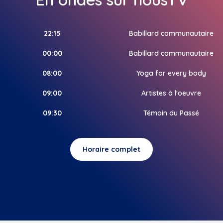
22:15
Babillard communautaire
00:00
Babillard communautaire
08:00
Yoga for every body
09:00
Artistes à l'oeuvre
09:30
Témoin du Passé
Horaire complet