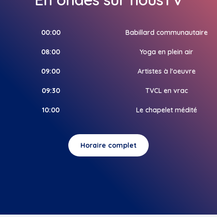
00:00
Babillard communautaire
08:00
Yoga en plein air
09:00
Artistes à l'oeuvre
09:30
TVCL en vrac
10:00
Le chapelet médité
Horaire complet