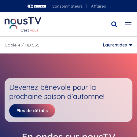
Aller
Consommateurs
Affaires
au
contenu
Togg
principal
navi
Câble 4 / HD 555
Laurentides
Devenez bénévole pour la
prochaine saison d'automne!
Plus de détails
En ondes sur nousTV