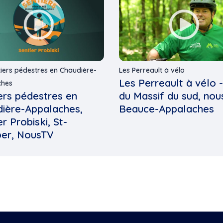
tiers pédestres en Chaudière-
Les Perreault à vélo
Les Perreault à vélo 
ches
ers pédestres en
du Massif du sud, no
ière-Appalaches,
Beauce-Appalaches
er Probiski, St-
er, NousTV