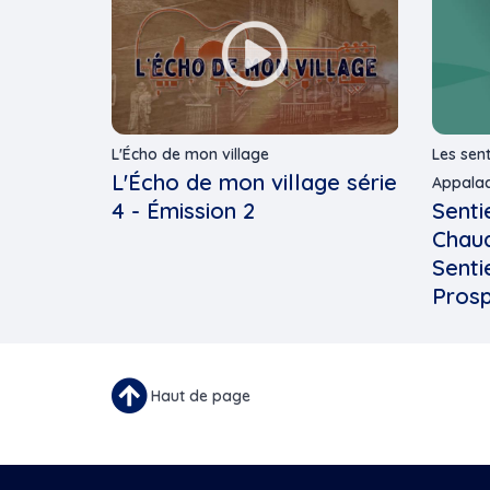
L'Écho de mon village
Les sen
L'Écho de mon village série
Appala
4 - Émission 2
Senti
Chaud
Senti
Prosp
Haut de page