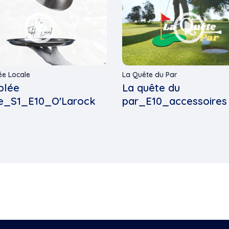
ée Locale
La Quête du Par
blée
La quête du
le_S1_E10_O'Larock
par_E10_accessoires