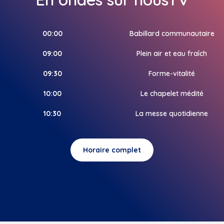
00:00
Babillard communautaire
09:00
Plein air et eau fraîch
09:30
Forme-vitalité
10:00
Le chapelet médité
10:30
La messe quotidienne
Horaire complet