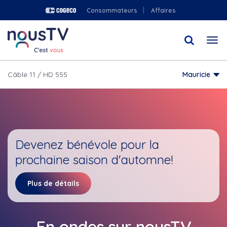
Aller
Consommateurs
Affaires
au
contenu
Togg
principal
navi
Câble 11 / HD 555
Mauricie
Devenez bénévole pour la
prochaine saison d'automne!
Plus de détails
En ondes sur nousTV