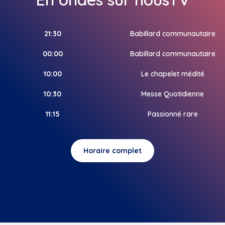
21:30
Babillard communautaire
00:00
Babillard communautaire
10:00
Le chapelet médité
10:30
Messe Quotidienne
11:15
Passionné rare
Horaire complet