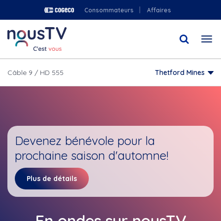
Aller
Consommateurs
Affaires
au
contenu
Togg
principal
navi
Câble 9 / HD 555
Thetford Mines
Devenez bénévole pour la
prochaine saison d'automne!
Plus de détails
En ondes sur nousTV