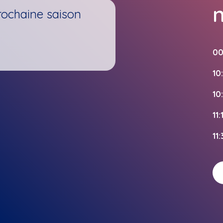
rochaine saison
00
10
10
11:
11