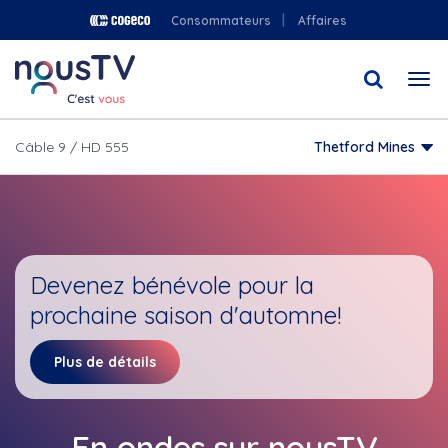
Aller
Consommateurs
Affaires
au
contenu
Togg
principal
navi
Câble 9 / HD 555
Thetford Mines
Devenez bénévole pour la
prochaine saison d'automne!
Plus de détails
En ondes sur nousTV