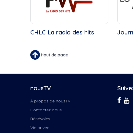
CHLC La radio des hits
Journ
Haut de page
nousTV
Suive
À propos de nousTV
Contactez-nous
Bénévoles
Vie privée