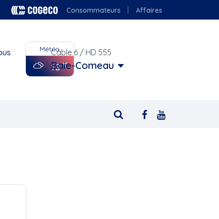
Consommateurs
Affaires
Météo
ous
Câble 6 / HD 555
Baie-Comeau
18