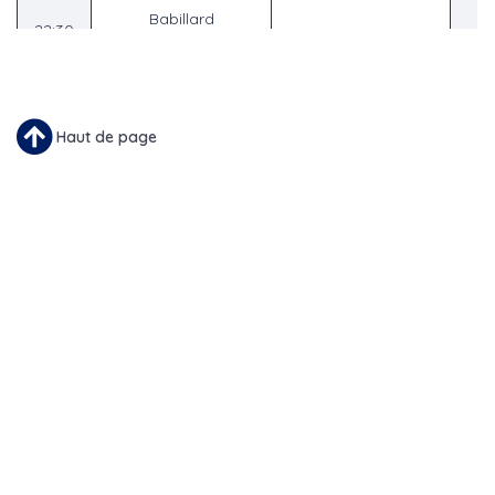
Babillard
22:30
communautaire
23:00
Haut de page
23:30
nousTV
À propos de nousTV
Contactez-nous
Bénévoles
Vie privée
Termes et Conditons