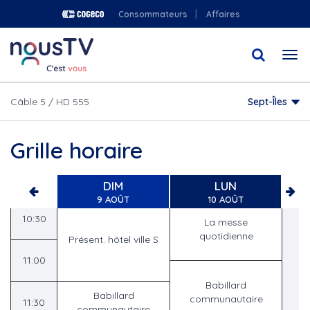
Aller
08:00
Consommateurs
Affaires
au
contenu
08:30
Togg
principal
Babillard
Babillard
navi
communautaire
communautaire
09:00
Câble 5 / HD 555
Sept-Îles
09:30
Grille horaire
10:00
Suivez le rythme
Forme-vitalité
DIM
LUN
9 AOÛT
10 AOÛT
10:30
La messe
quotidienne
Présent. hôtel ville S
11:00
Babillard
Babillard
communautaire
11:30
communautaire