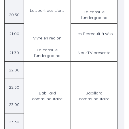
Le sport des Lions
La capsule
20:30
l'underground
21:00
Les Perreault à vélo
Vivre en région
La capsule
21:30
NousTV présente
l'underground
22:00
22:30
Babillard
Babillard
communautaire
communautaire
23:00
23:30