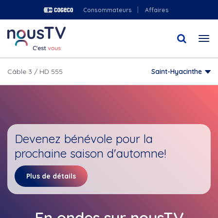
Aller
Consommateurs
Affaires
au
contenu
Togg
principal
navi
Câble 3 / HD 555
Saint-Hyacinthe
Devenez bénévole pour la
prochaine saison d'automne!
Plus de détails
En ondes sur nousTV