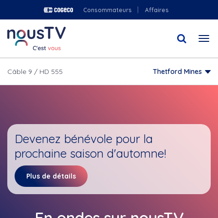
Aller
Consommateurs
Affaires
au
contenu
Togg
principal
navi
Câble 9 / HD 555
Thetford Mines
Devenez bénévole pour la
prochaine saison d'automne!
Plus de détails
En ondes sur nousTV