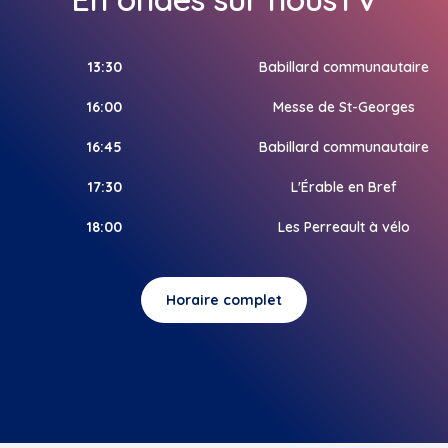
13:30
Babillard communautaire
16:00
Messe de St-Georges
16:45
Babillard communautaire
17:30
L'Érable en Bref
18:00
Les Perreault à vélo
Horaire complet