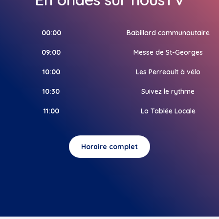
00:00
Babillard communautaire
09:00
Messe de St-Georges
10:00
Les Perreault à vélo
10:30
Suivez le rythme
11:00
La Tablée Locale
Horaire complet