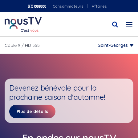
Aller
Consommateurs
Affaires
au
contenu
Togg
principal
navi
Câble 9 / HD 555
Saint-Georges
Devenez bénévole pour la
prochaine saison d'automne!
Plus de détails
En ondes sur nousTV