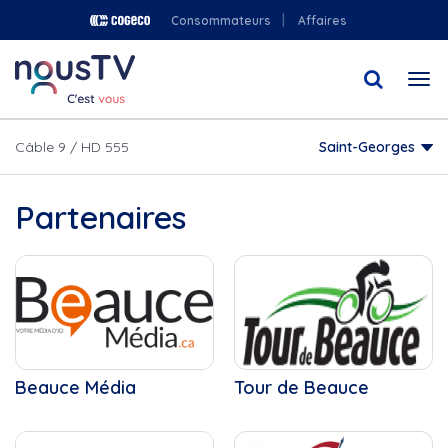
Aller
Consommateurs
Affaires
au
contenu
Togg
principal
navi
Câble 9 / HD 555
Saint-Georges
Partenaires
Beauce Média
Tour de Beauce