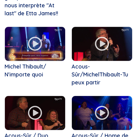
Chocolaterie au coeur fondant
Fun regarder films
nous interprète "At
Chorales
Gribouille Bouille
last" de Etta James!!
Cinéma du complexe
Gym pas gym j'y vais !
Clara Boulianne
Instinct canin
Clown
Kamishibaï
Coeur, Joie et Soleil
Kiro le clown
Cogeco
L'Art culinaire est dans le...
Comportementalisme animal
La boîte à chansons
Connecté Matane
La Féérie de Noël
Michel Thibault/
Acous-
Coops d’habitation
La Médiathèque
N'importe quoi
Crèches de Noël
Sûr/MichelThibault-Tu
La Tête dans les nuances
Csn
peux partir
La veillée des Dufour
Daniel Landry
La Virée Cogeco avec...
Denise Gentil
Le 150e du Canada
Dentiste
Le Choeur Pro-Musica
Deny Cloutier
Le magicien des couleurs
Duo
Le Noël des aînés
Député
Le Québec connecté
Entrainement, santé, caopsule
Acous-Sûr / Duo
Acous-Sûr / Home de
Le Québec Connecté...