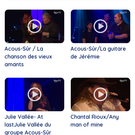
Actualité-Mitis
Cette Année
2021
Ah les jeunes!
Acous-Sûr
Bouge ta vie
Ah les jeunes, hiver 2024,...
Bouge!
Anthony Létourneau
C'est ma job!
Ariane Labonté,...
Carrefour Jeunesse
Art
Concert de Noël de l'École...
Acous-Sûr / La
Acous-Sûr/La guitare
Art contemporain
Concert de Noël La SAMS
chanson des vieux
Art culinaire est dans le...
de Jérémie
Connecté Matane
Art visuel
amants
Conseil municipal
Bouger
D'une rive à l'autre
Boulangerie Lesage
Dans l'univers de Mamiray
Boxe
Défilé de Noël de...
Budget
Défilé de Noël de...
cardio, santé
Enfin Noël!
Caroule.tv, çaroule.tv,...
Ensemble vocal Les Voix Libres
Carrefour jeunesse-emploi
Julie Vallée- At
Chantal Rioux/Any
Ensemble vocal Voix Libres
Centre-du-Québec
lastJulie Vallée du
Entre Nous
man of mine
Centre-femmes, Héros du...
Franky Le Barbier
groupe Acous-Sûr