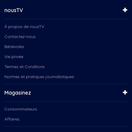
Solution santé
Héros du quotidien, Martin...
Spectacle de Noël avec le...
nousTV
Héros du quotidien, Réal...
Spectacle du groupe vocal...
Héros du quotidien,...
Spectacle musical Neige
Improvisation
À propos de nousTV
Stock-Car
Impôt
Symphonie de Drummondville
Contactez-nous
Information culinaire, Art...
Tam Ti Delam : Humain
Bénévoles
Instinct Canin
Tam Ti Delam : La boîte de...
Jeunes
Vie privée
Un Noël emballant
Jeunesse
Visite Guidée
Termes et Conditons
Julian Reusing Marc-André...
Ça bouge en région
Justenbois, Memphrémagog:...
Normes et pratiques journalistiques
Ça Roule.tv
Kaméléart
Ça s'écrit comment
Kiro Le clown
Magasinez
École de musique de La Baie,...
L'orée des champs
Équilibre tes relations
La Virée Cogeco
Consommateurs
Le magicien des couleurs
Le Québec connecté
Affaires
Le Zaricot