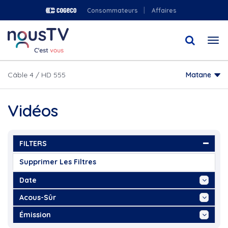
Aller
Consommateurs
Affaires
au
contenu
Togg
principal
navi
Câble 4 / HD 555
Matane
Vidéos
FILTERS
Supprimer Les Filtres
Date
Aujourd'hui
Acous-Sûr
Cette Semaine
"Information culinaire, Art...
Émission
Ce Mois
"NousTV, Connecté Rimouski,...