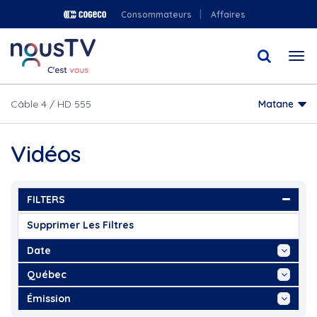
Aller
Consommateurs
Affaires
au
contenu
Togg
principal
navi
Câble 4 / HD 555
Matane
Vidéos
FILTERS
Supprimer Les Filtres
Date
Aujourd'hui
Québec
Cette Semaine
"Information culinaire, Art...
Émission
Ce Mois
"NousTV, Connecté Rimouski,...