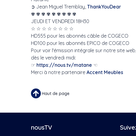
➲ Jean Miguel Tremblay,
ThankYouDear
✾ ✾ ✾ ✾ ✾ ✾ ✾ ✾ ✾
JEUDI ET VENDREDI 18H30
☆ ☆ ☆ ☆ ☆ ☆ ☆ ☆
HD555 pour les abonnés câble de COGECO
HD100 pour les abonnés EPICO de COGECO
Pour voir l'émission intégrale sur notre site web
dès le vendredi midi:
☞
https://nous.tv/matane
☜
Merci à notre partenaire
Accent Meubles
Haut de page
nousTV
Suive