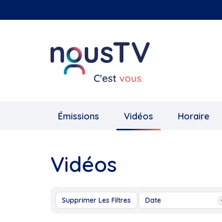
Aller
au
contenu
principal
Émissions
Vidéos
Horaire
Vidéos
Supprimer Les Filtres
Date
Aujourd'hui