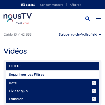
Aller
Consommateurs
Affaires
au
contenu
Togg
principal
navi
Câble 13 / HD 555
Salaberry-de-Valleyfield
Vidéos
FILTERS
Supprimer Les Filtres
Date
Aujourd'hui
Elvis Stojko
Cette Semaine
Académie sportive du Noir et...
Émission
Ce Mois
Arbre de Noël