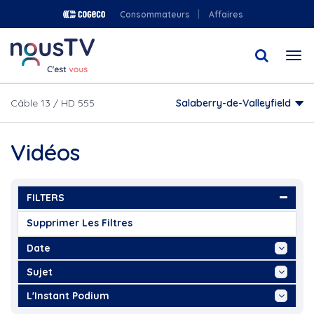
Aller
Consommateurs
Affaires
au
contenu
Togg
principal
navi
Câble 13 / HD 555
Salaberry-de-Valleyfield
Vidéos
FILTERS
Supprimer Les Filtres
Date
Aujourd'hui
Sujet
Cette Semaine
Académie sportive du Noir et...
L'Instant Podium
Ce Mois
Arbre de Noël