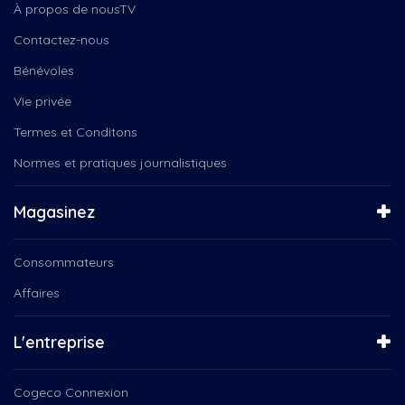
Connecté Valleyfield
À propos de nousTV
Ensemble vocal Les Voix Libres
Connecté Vallleyfield
Ensemble vocal Voix Libres
Contactez-nous
Coops d’habitation
Entre Nous
Course
Bénévoles
Espace Yoga
Crèches de Noël
Famille avisée
Vie privée
Csn
Gribouille Bouille
Culturel
Termes et Conditons
Histoires de militance
Cégeps en Spectacle
Instinct canin
Normes et pratiques journalistiques
Daniel Landry
J'aimerais savoir
Deny Cloutier
J'lève mon verre
Magasinez
Droits
L'Humain derrière l'artiste
Débat électoral
L'HUMAIN DERRIÈRE L'RTISTE
Elvis Stojko
Consommateurs
L'Instant podium
Environnement
La boîte à chansons
Affaires
Famille
La Féérie de Noël
Femmes
La Médiathèque
L'entreprise
Festival des arts de...
La Quête du Par
Fondation
La Tablée Locale
Fondation EBSF
Cogeco Connexion
La Tête dans les nuances