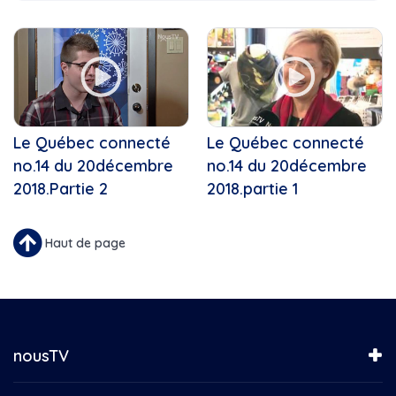
A la ressource
Cette Année
Bingo
A travers le temps
Boulangerie Lesage
Autrement Vu
Bureau, coworking
Back On Track
Bénévole
C'est ma job!
CanadianCoastGuard
Capsule financière avec...
Cannabis
Chapitre 2
Le Québec connecté
Le Québec connecté
Caroule.tv, çaroule.tv,...
Chef Justine-Familial
no.14 du 20décembre
Centraide
no.14 du 20décembre
Concert de Noël de l'École...
Centre de français...
2018.Partie 2
2018.partie 1
Concert de Noël La SAMS
Centre-ville
Connecté Valleyfield
Chef Justine
Conseil municipal de...
Haut de page
Chocolaterie au coeur fondant
Culture d’ici
Chorales
D'une rive à l'autre
Château Bellevue
Défilé de Noël de...
Cinéma
Défilé de Noël de...
Cinéma du complexe
Défis d'ici
nousTV
Citrouilles
Déplaçons la lumière
Collège de Valleyfield
Enfin Noël!