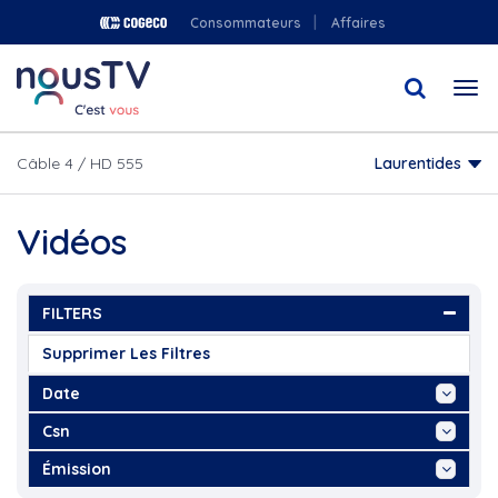
Aller
Consommateurs
Affaires
au
contenu
Togg
principal
navi
Câble 4 / HD 555
Laurentides
Vidéos
FILTERS
Supprimer Les Filtres
Date
Aujourd'hui
Csn
Cette Semaine
180°
Émission
Ce Mois
2021