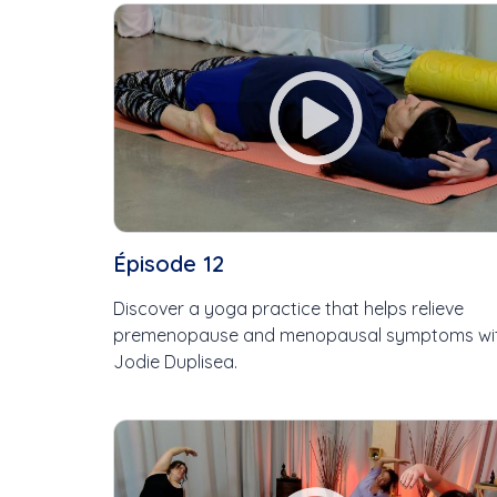
Cette Semaine
Ce Mois
Cette Année
Épisode 12
Discover a yoga practice that helps relieve
premenopause and menopausal symptoms wi
Jodie Duplisea.