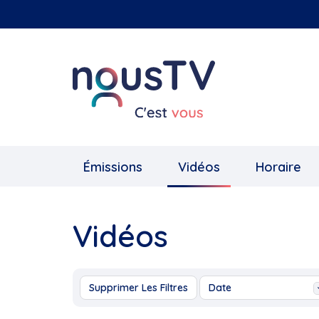
Aller
au
contenu
principal
Émissions
Vidéos
Horaire
Vidéos
Supprimer Les Filtres
Date
Aujourd'hui