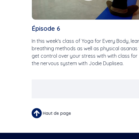
Épisode 6
In this week's class of Yoga for Every Body, lea
breathing methods as well as physical asanas 
get control over your stress with with class for
the nervous system with Jodie Duplisea.
Pagination
Haut de page