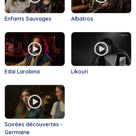
Faon
Engagés
Femmes
Ensemble vocal Les Voix Libres
Folk, Beaulac
Enfants Sauvages
Ensemble vocal Voix Libres
Albatros
Gabrielle Proulx
Entre Nous
Gaby Woogie Nicolas Patterson...
Fun regarder films
Garderie
Gribouille Bouille
Gars coin janna kate boite...
Instinct canin
Groupe Coderr
La boîte à chansons
Instinct Canin
La Féérie de Noël
Jeunesse
La Montagnarde : Première...
Edaï Larobina
Likouri
Jodie Duplisea,Le temple...
La Médiathèque
Jordan desjardins trio d'ores...
La route des clochers
Julian Reusing Marc-André...
La Tête dans les nuances
Justenbois, Memphrémagog:...
La veillée des Dufour
Kolas Experiment chandail...
La Virée Cogeco avec...
L'orée des champs
Le 150e du Canada
La Virée Cogeco
Le Choeur Pro-Musica
Soirées découvertes -
Le magicien des couleurs
Le Croqueur de tronches
Germaine
Le Québec connecté
Le magicien des couleurs