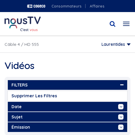
Aller
Consommateurs
Affaires
au
contenu
Togg
principal
navi
Câble 4 / HD 555
Laurentides
Vidéos
FILTERS
Supprimer Les Filtres
Date
Aujourd'hui
Sujet
Cette Semaine
180°
Émission
Ce Mois
2021