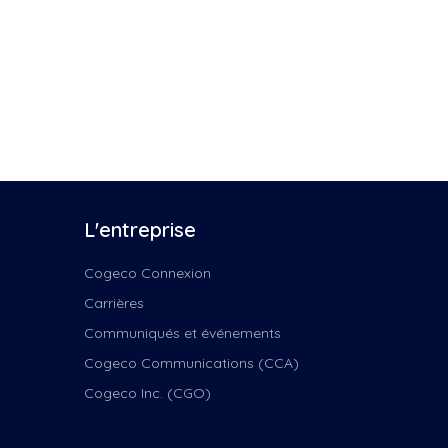
ilé de Noël de...
in Noël!
gagés
semble vocal Les Voix
bres
semble vocal Voix
bres
tre Nous
n regarder films
L'entreprise
bouille Bouille
tinct canin
Cogeco Connexion
 boîte à chansons
Carrières
 Féérie de Noël
 Montagnarde :
Communiqués et événements
mière...
Cogeco Communications (CCA)
 Médiathèque
Cogeco Inc. (CGO)
 route des clochers
 Tête dans les nuances