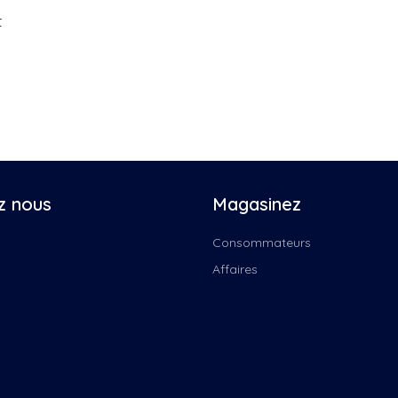
Faon
Déf
t
Femmes
Enf
Folk, Beaulac
En
Gabrielle Proulx
En
Gaby Woogie Nicolas Patterson...
Li
Garderie
En
Gars coin janna kate boite...
Li
Groupe Coderr
En
Instinct Canin
Fu
z nous
Magasinez
Jeunesse
Gri
Jodie Duplisea,Le temple...
Ins
Consommateurs
Jordan desjardins trio d'ores...
La
Affaires
Julian Reusing Marc-André...
La
Justenbois, Memphrémagog:...
La
Kolas Experiment chandail...
Pre
L'orée des champs
La
La Virée Cogeco
La
Le magicien des couleurs
La