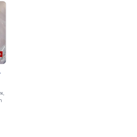
2021
Ah 
Ah les jeunes, hiver 2024,...
Bo
Alexandre Millette-Gagnon
C'
Boulangerie Lesage
C'e
cardio, santé
Ca
Caroule.tv, çaroule.tv,...
Cl
Carrefour jeunesse-emploi
ren
Centre-du-Québec
Co
Chambre de commerce
Co
Chocolaterie au coeur fondant
l'É
-
Chorales
Co
Cinéma du complexe
Co
Coops d’habitation
Con
x,
Crèches de Noël
D'u
n
Csn
De 
Daniel Landry
fr
Deny Cloutier
Des
Entrainement, santé, caopsule
Dé
Environnement
Do