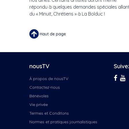
nos aînés. Certains artistes auront même
répondu à quelques demandes spéciales allan
du « Minuit, Chrétiens » à La Bolduc !
Haut de page
nousTV
Suive
À propos de nousTV
Contactez-nous
Bénévoles
Vie privée
Termes et Conditons
Normes et pratiques journalistiques