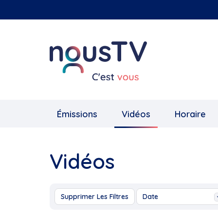
Aller
au
contenu
principal
Émissions
Vidéos
Horaire
Vidéos
Supprimer Les Filtres
Date
Aujourd'hui