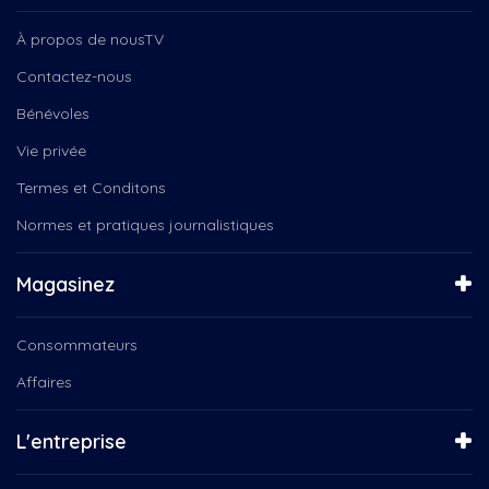
Faon
Engagés
Femmes
Ensemble vocal Les Voix Libres
À propos de nousTV
Folk, Beaulac
Ensemble vocal Voix Libres
Contactez-nous
Gabrielle Proulx
Entre Nous
Gaby Woogie Nicolas Patterson...
Bénévoles
Fun regarder films
Garderie
Gribouille Bouille
Vie privée
Gars coin janna kate boite...
Instinct canin
Groupe Coderr
Termes et Conditons
La boîte à chansons
Instinct Canin
La Féérie de Noël
Normes et pratiques journalistiques
Jeunesse
La Montagnarde : Première...
Jodie Duplisea,Le temple...
La Médiathèque
Magasinez
Jordan desjardins trio d'ores...
La route des clochers
Julian Reusing Marc-André...
La Tête dans les nuances
Justenbois, Memphrémagog:...
Consommateurs
La veillée des Dufour
Kolas Experiment chandail...
La Virée Cogeco avec...
Affaires
L'orée des champs
Le 150e du Canada
La Virée Cogeco
Le Choeur Pro-Musica
L'entreprise
Le magicien des couleurs
Le Croqueur de tronches
Le Québec connecté
Le magicien des couleurs