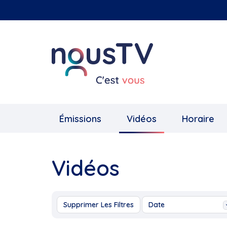
Aller
au
contenu
principal
Émissions
Vidéos
Horaire
Vidéos
Supprimer Les Filtres
Date
Aujourd'hui