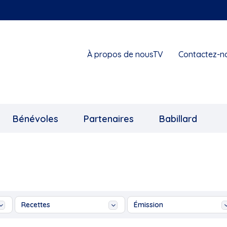
À propos de nousTV
Contactez-n
Bénévoles
Partenaires
Babillard
Recettes
Émission
"Amélie St-Yves,...
4.3-Lève ton verre