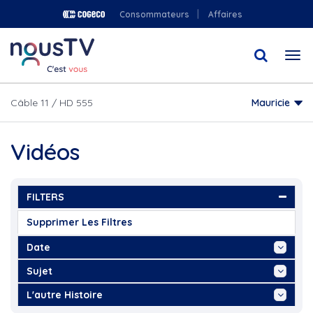
Aller
Consommateurs
Affaires
au
contenu
Togg
principal
navi
Câble 11 / HD 555
Mauricie
Vidéos
FILTERS
Supprimer Les Filtres
Date
Aujourd'hui
Sujet
Cette Semaine
"Amélie St-Yves,...
L'autre Histoire
Ce Mois
"Andy Bast, Chanson via...