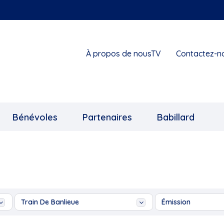
À propos de nousTV
Contactez-n
Bénévoles
Partenaires
Babillard
Train De Banlieue
Émission
1855 Exposition collective
Ah les jeunes!