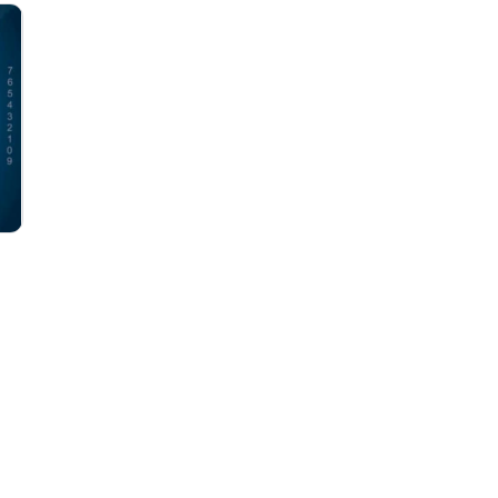
5 à 7
Apprendre,
6 décembre
Entreprendre,..
Abus financier
Apprentis viol
Académie de l'aviation
Apéro Culture
Accident
Art & Passion
Achat local
Bouge ta vie
Activité
BoxeMania
Agricultrice de l'année
Boxemania 14
Agriculture
Boxemania 15
Agroalimentaire
Boxemania XV
Ah les jeunes, hiver 2024,...
Boxemania XVI
Aidants naturels
Boxemania XVI
Aide médicale à mourir
C'est ma job!
Ainés
Chef Justine-F
Alimentation
Cheval & Cie
Ambulancier
Concert de No
André Beauregard
l'École...
André H. Gagnon
Concert de No
Andrée Champagne
Connecté Saint