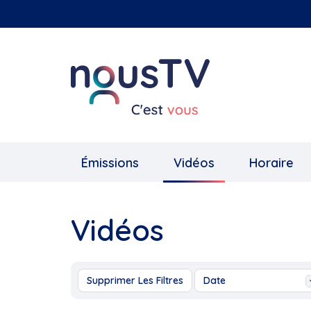
Aller
au
contenu
principal
Émissions
Vidéos
Horaire
Vidéos
Supprimer Les Filtres
Date
Aujourd'hui