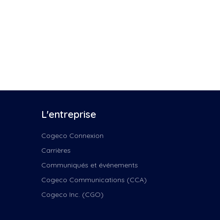
Vocal Vox
 Terre
 cuisine
hansons
 Noël
que
 les nuances
s Dufour
L'entreprise
anada
ant de la...
Cogeco Connexion
o-Musica
Carrières
des couleurs
înés
Communiqués et événements
Cogeco Communications (CCA)
onnecté
Cogeco Inc. (CGO)
nnecté...
iro