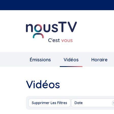
Aller
au
contenu
principal
Émissions
Vidéos
Horaire
Vidéos
Supprimer Les Filtres
Date
Aujourd'hui