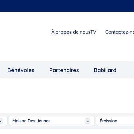
À propos de nousTV
Contactez-n
Bénévoles
Partenaires
Babillard
Maison Des Jeunes
Émission
1855 Exposition collective
Ah les jeunes!