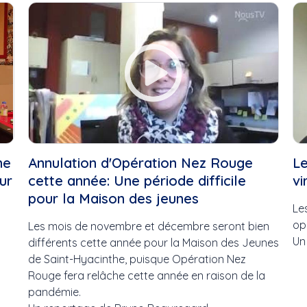
5 à 7
Apprendre,
6 décembre
Entreprendre,.
Abus financier
Apprentis vio
Académie de l'aviation
Apéro Cultur
Accident
Art & Passion
Achat local
Bouge ta vie
Activité
BoxeMania
Agricultrice de l'année
Boxemania 1
Agriculture
Boxemania 1
Agroalimentaire
Boxemania X
he
Annulation d'Opération Nez Rouge
L
Ah les jeunes, hiver 2024,...
Boxemania XV
ur
cette année: Une période difficile
vi
Aidants naturels
Boxemania XV
pour la Maison des jeunes
Aide médicale à mourir
C'est ma job!
Le
Ainés
Chef Justine-
op
Les mois de novembre et décembre seront bien
Alimentation
Cheval & Cie
Un
différents cette année pour la Maison des Jeunes
Ambulancier
Concert de N
de Saint-Hyacinthe, puisque Opération Nez
André Beauregard
l'École...
Rouge fera relâche cette année en raison de la
André H. Gagnon
Concert de N
pandémie.
Andrée Champagne
Connecté Sai