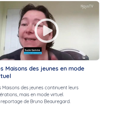
..
lonistes
e
4
5
VI
es Maisons des jeunes en mode
II
rtuel
III
s Maisons des jeunes continuent leurs
Familial
érations, mais en mode virtuel.
 reportage de Bruno Beauregard.
oël de
oël La SAMS
nt-