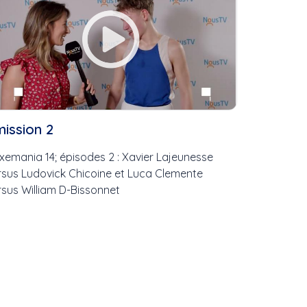
ission 2
xemania 14; épisodes 2 : Xavier Lajeunesse
rsus Ludovick Chicoine et Luca Clemente
rsus William D-Bissonnet