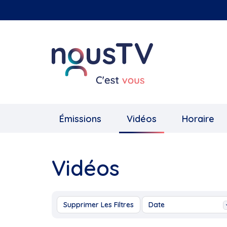
Aller
au
contenu
principal
Émissions
Vidéos
Horaire
Vidéos
Supprimer Les Filtres
Date
Aujourd'hui