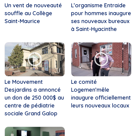
Annie Villeneuve
Dans ma cuisine
Un vent de nouveauté
L’organisme Entraide
Anthony Seyer
Défilé de Noël de...
souffle au Collège
pour hommes inaugure
APAJ
Défilé de Noël de...
Saint-Maurice
ses nouveaux bureaux
Arbres
Enfin Noël!
à Saint-Hyacinthe
Armée
Ensemble vocal Les Voix Libres
Ars richelieu-yamaska
Ensemble vocal Voix Libres
Art
Entre Nous
Art numérique
Femmes de terre
Artiste peintre
Fun regarder films
Arts
Gants de Bronze 2023
Arèna LP Gaucher
Gaulois en rafale
ASRY
Le Mouvement
Le comité
Gaulois en route vers la...
Association des stomisés...
Desjardins a annoncé
Logemen’mêle
Gribouille Bouille
Ateliers transition
un don de 250 000$ au
inaugure officiellement
Instinct canin
Athlètes
centre de pédiatrie
leurs nouveaux locaux
L' Ensemble Vocal Vox Mania
Autobus
sociale Grand Galop
L'Agenda
Automobile
L'Appel de la Terre
Automobiles électriques
L'été dans ma cuisine
Avion
La boîte à chansons