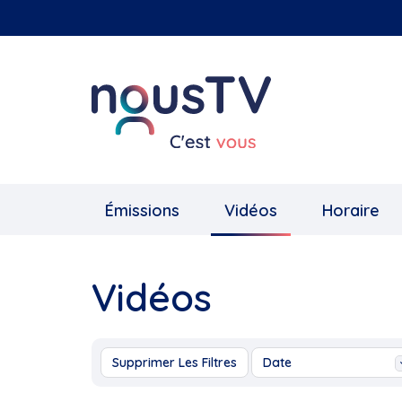
Aller
au
contenu
principal
Émissions
Vidéos
Horaire
Vidéos
Supprimer Les Filtres
Date
Aujourd'hui