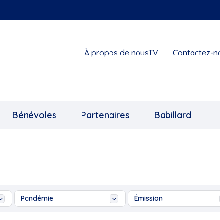
À propos de nousTV
Contactez-n
Bénévoles
Partenaires
Babillard
Pandémie
Émission
1855 Exposition collective
Ah les jeunes!