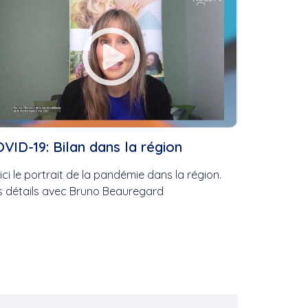
x
nces
VID-19: Bilan dans la région
ici le portrait de la pandémie dans la région.
...
s détails avec Bruno Beauregard
a
eurs
.