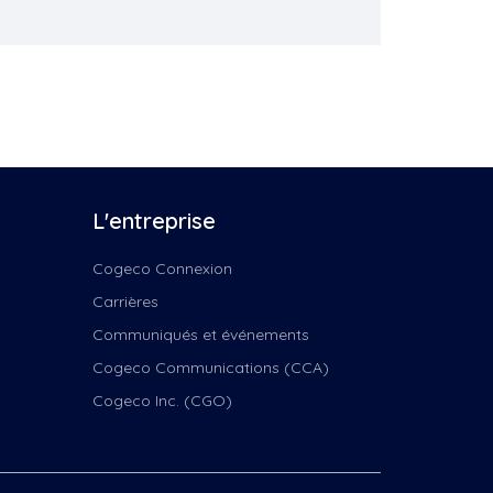
iècle
L'entreprise
..
Cogeco Connexion
Carrières
Communiqués et événements
Cogeco Communications (CCA)
ept-
Cogeco Inc. (CGO)