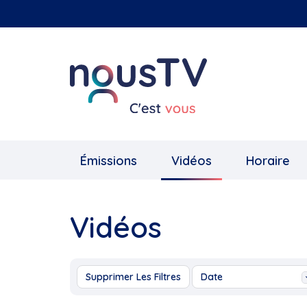
Aller
au
contenu
principal
Émissions
Vidéos
Horaire
Vidéos
Supprimer Les Filtres
Date
Aujourd'hui