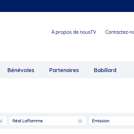
À propos de nousTV
Contactez-n
Bénévoles
Partenaires
Babillard
Réal Laflamme
Émission
1855 Exposition collective
Ah les jeunes!