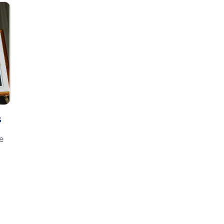
5 à 7
Apprendre,
6 décembre
Entreprendre,...
Abus financier
Apprentis violon
Académie de l'aviation
Apéro Culture
Accident
Art & Passion
Achat local
Bouge ta vie
Activité
BoxeMania
Agricultrice de l'année
Boxemania 14
Agriculture
Boxemania 15
Agroalimentaire
Boxemania XVI
s
Ah les jeunes, hiver 2024,...
Boxemania XVII
Aidants naturels
Boxemania XVIII
e
Aide médicale à mourir
C'est ma job!
Ainés
Chef Justine-Fam
Alimentation
Cheval & Cie
Ambulancier
Concert de Noël
André Beauregard
l'École...
André H. Gagnon
Concert de Noël
Andrée Champagne
Connecté Saint-