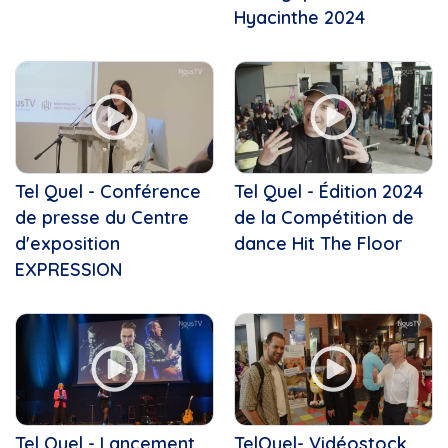
Annie Villeneuve
Dans ma cuisine
Hyacinthe 2024
Anthony Seyer
Défilé de Noël de...
APAJ
Défilé de Noël de...
Arbres
Enfin Noël!
Armée
Ensemble vocal Les Voix Libres
Ars richelieu-yamaska
Ensemble vocal Voix Libres
Art
Entre Nous
Art numérique
Femmes de terre
Tel Quel - Conférence
Tel Quel - Édition 2024
Artiste peintre
Fun regarder films
de presse du Centre
de la Compétition de
Arts
Gants de Bronze 2023
d'exposition
Arèna LP Gaucher
dance Hit The Floor
Gaulois en rafale
ASRY
EXPRESSION
Gaulois en route vers la...
Association des stomisés...
Gribouille Bouille
Ateliers transition
Instinct canin
Athlètes
L' Ensemble Vocal Vox Mania
Autobus
L'Agenda
Automobile
L'Appel de la Terre
Automobiles électriques
L'été dans ma cuisine
Avion
Tel Quel - Lancement
TelQuel- Vidéostock
La boîte à chansons