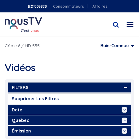
Aller
Consommateurs
Affaires
au
contenu
Togg
principal
navi
Câble 6 / HD 555
Baie-Comeau
Vidéos
FILTERS
Supprimer Les Filtres
Date
Aujourd'hui
Québec
Cette Semaine
...
Émission
Ce Mois
2021