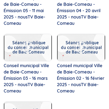
Camping
Défilé de Noël de...
de Baie-Comeau -
de Baie-Comeau -
Cancer
En Mouvement
Émission 05 - 11 mai
Émission 04 - 20 avril
cardio, santé
Enfin Noël!
2025 - nousTV Baie-
2025 - nousTV Baie-
Caribou forestier
Ensemble vocal Les Voix Libres
Comeau
Comeau
Caroline Côté
Ensemble vocal Voix Libres
Caroule.tv, çaroule.tv,...
Entre Nous
Carrefour jeunesse-emploi
Festival de films (H24 et - )
Centraide...
Fun regarder films
Centre de prévention du...
Gribouille Bouille
Centre de services scolaire...
Instinct canin
Centre des arts de Baie-Comeau
Kamishibaï
Centre Émersion Baie-Comeau
Conseil municipal Ville
Conseil municipal Ville
Kiro le clown
Centre-du-Québec
de Baie-Comeau -
de Baie-Comeau -
L'Équipe locale
Centre-ville
Émission 03 - 16 mars
Émission 02 - 16 février
La boîte à chansons
Chambre de commerce de...
2025 - nousTV Baie-
2025 - nousTV Baie-
La Féérie de Noël
Chambre de commerce et...
Comeau
La marée chantante
Comeau
Chocolaterie au coeur fondant
La Médiathèque
Chorale Ste-Amélie
La Tête dans les nuances
Chorales
La veillée des Dufour