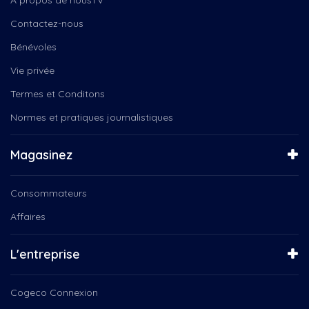
Orange
Cégep de Baie-Comeau
Orchestre Philharmonique de...
Contactez-nous
Daniel Landry
Ordre du mérite...
Dave savard
Bénévoles
Ordre du Mérite Nord-Côtier...
Dentiste
Parade de Noël de Sept-Îles
Vie privée
Deny Cloutier
Passe temps
Termes et Conditons
Diocèse de Baie-Comeau
Question de réno
Drakkar
Normes et pratiques journalistiques
Québec Connecté (spécial...
Drakkar (16441
Raccroche-toi
Drogue
Rayon de culture
Magasinez
Droit, devant, centre,...
Rayonnons ici!
Député Martin Ouellet
RVPQ 2026
Consommateurs
En mouvement, exercice,...
Salon du livre de la...
Entrainement, santé, caopsule
Affaires
Santé-vous bien !
Environnement
Secondaire en spectacle (A24...
Espace Côte-Nord
Secondaire en spectacle...
L'entreprise
Expo de Saint-Hyacinthe
Si on parlait patrimoine
FADOQ Côte-Nord
Si on parlait patrimoine...
Cogeco Connexion
Faon
Soirées Découvertes