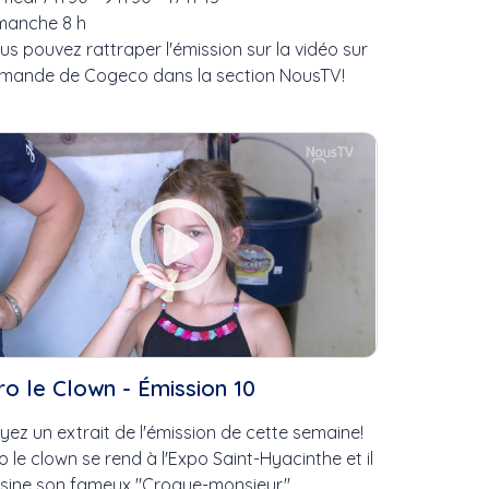
manche 8 h
us pouvez rattraper l'émission sur la vidéo sur
mande de Cogeco dans la section NousTV!
es
.
u
urs
ro le Clown - Émission 10
yez un extrait de l'émission de cette semaine!
ro le clown se rend à l'Expo Saint-Hyacinthe et il
isine son fameux ''Croque-monsieur.''