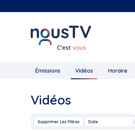
Aller
au
contenu
principal
Émissions
Vidéos
Horaire
Vidéos
Supprimer Les Filtres
Date
Aujourd'hui