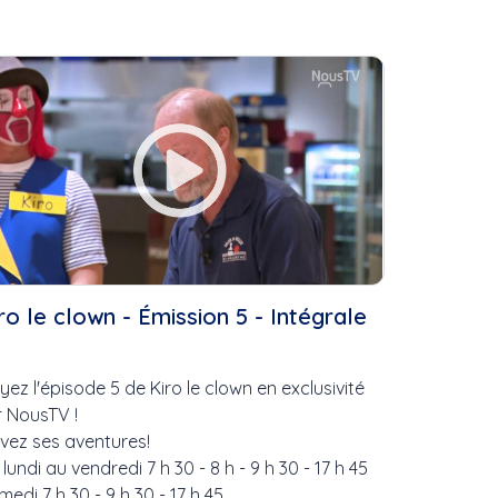
ix
t -
ro le clown - Émission 5 - Intégrale
yez l'épisode 5 de Kiro le clown en exclusivité
r NousTV !
ivez ses aventures!
lundi au vendredi 7 h 30 - 8 h - 9 h 30 - 17 h 45
medi 7 h 30 - 9 h 30 - 17 h 45