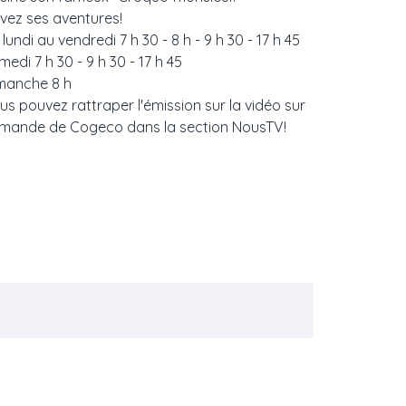
...
ivez ses aventures!
-
lundi au vendredi 7 h 30 - 8 h - 9 h 30 - 17 h 45
medi 7 h 30 - 9 h 30 - 17 h 45
manche 8 h
us pouvez rattraper l'émission sur la vidéo sur
mande de Cogeco dans la section NousTV!
t-