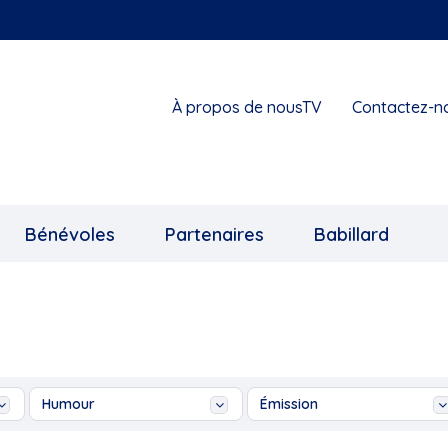
À propos de nousTV
Contactez-n
Bénévoles
Partenaires
Babillard
Humour
Émission
...
Ah les jeunes!