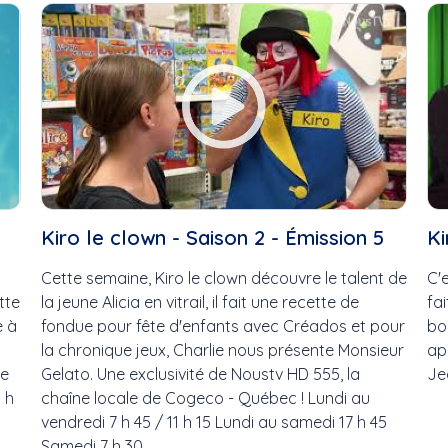
2021
Bouge ta vie
Académie de danse de...
Bouge!
Ah les jeunes, hiver
Bravo!
2024,...
Bénévoles Recherchés
Aire ouverte
C'est ma job!
Alain Chouinard
Carnet culturel
Art
Carrefour Jeunesse
Art contemporain
Chorale école Levento
Art visuel
Concert de Noël de
Bar
l'École...
Kiro le clown - Saison 2 - Émission 5
Ki
Bloc Québécois
Concert de Noël La SA
Bouger
Connecté Baie-Comea
Cette semaine, Kiro le clown découvre le talent de
C'
Boulangerie Lesage
Conseil de ville de...
tte
la jeune Alicia en vitrail, il fait une recette de
fa
Boxe
CS Country
e à
fondue pour fête d'enfants avec Créados et pour
bo
Bravo
Cultivez votre plaisir
la chronique jeux, Charlie nous présente Monsieur
ap
Brian Mulroney
Cultivez votre plaisir
de
Gelato. Une exclusivité de Noustv HD 555, la
Je
Budget
(H24...
 h
chaîne locale de Cogeco - Québec ! Lundi au
Bénévoles recherchés
D'une rive à l'autre
vendredi 7 h 45 / 11 h 15 Lundi au samedi 17 h 45
Bénévoles Recherchés,...
Défilé de Noël de...
Samedi 7 h 30