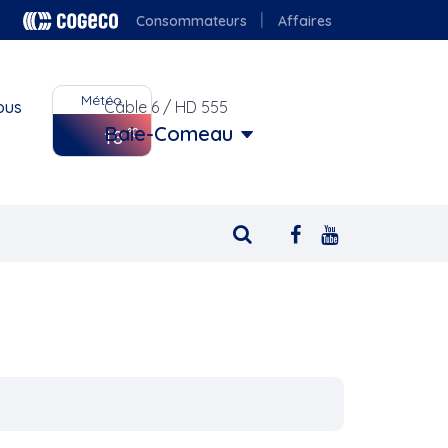
Consommateurs
Affaires
Météo
ous
Câble 6 / HD 555
Baie-Comeau
18