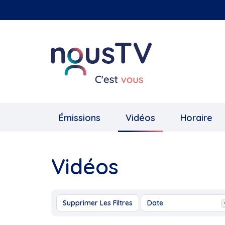
Aller
au
contenu
principal
Émissions
Vidéos
Horaire
Vidéos
Supprimer Les Filtres
Date
Aujourd'hui