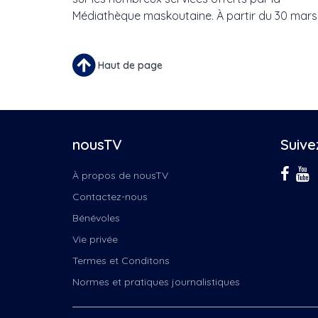
Médiathèque maskoutaine. À partir du 30 mars 
Haut de page
nousTV
Suive
À propos de nousTV
Contactez-nous
Bénévoles
Vie privée
Termes et Conditons
Normes et pratiques journalistiques