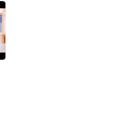
2021
Bouge ta vie
Académie de danse
Bouge!
de...
Bravo!
Ah les jeunes, hiver
Bénévoles Recherchés
2024,...
C'est ma job!
Aire ouverte
Carnet culturel
Alain Chouinard
Carrefour Jeunesse
Art
Chorale école Leventoux
Art contemporain
Concert de Noël de
Art visuel
l'École...
Bar
Concert de Noël La SAMS
Bloc Québécois
Connecté Baie-Comeau
Bouger
Conseil de ville de...
Boulangerie Lesage
CS Country
Boxe
Cultivez votre plaisir
Bravo
Cultivez votre plaisir
Brian Mulroney
(H24...
Budget
D'une rive à l'autre
Bénévoles recherchés
Défilé de Noël de...