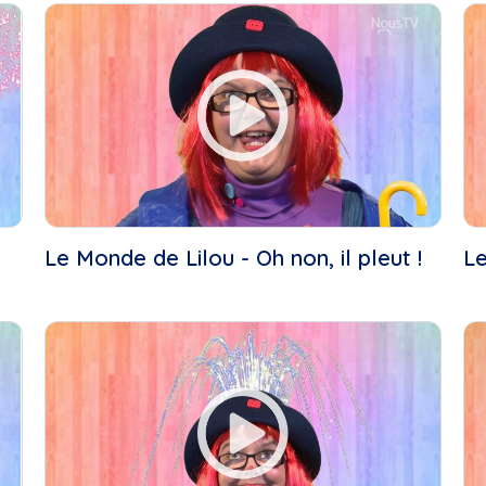
2021
Bouge ta vie
Académie de danse
Bouge!
de...
Bravo!
Ah les jeunes, hiver
Bénévoles Recherchés
2024,...
C'est ma job!
Aire ouverte
Carnet culturel
Alain Chouinard
Carrefour Jeunesse
Art
Chorale école Leventoux
Art contemporain
Concert de Noël de l'École.
Art visuel
Concert de Noël La SAMS
Le Monde de Lilou - Oh non, il pleut !
Le
Bar
Connecté Baie-Comeau
Bloc Québécois
Conseil de ville de...
Bouger
CS Country
Boulangerie Lesage
Cultivez votre plaisir
Boxe
Cultivez votre plaisir (H24.
Bravo
D'une rive à l'autre
Brian Mulroney
Défilé de Noël de...
Budget
Droit devant
Bénévoles recherchés
Défilé de Noël de...