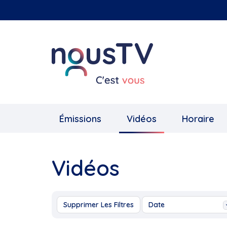
Aller
au
contenu
principal
Émissions
Vidéos
Horaire
Vidéos
Supprimer Les Filtres
Date
Aujourd'hui