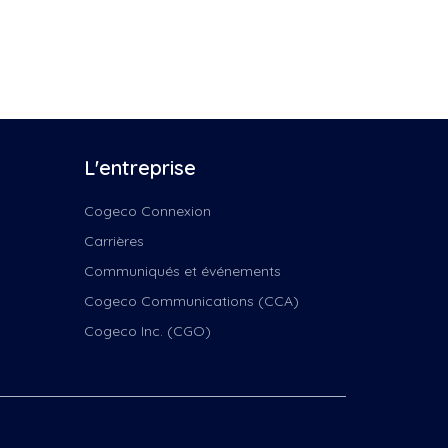
L'entreprise
Cogeco Connexion
Carrières
Communiqués et événements
ire
Cogeco Communications (CCA)
Cogeco Inc. (CGO)
Nord