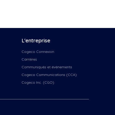
s Voix
L'entreprise
ix
Cogeco Connexion
Carrières
H24 et -
Communiqués et événements
s
Cogeco Communications (CCA)
Cogeco Inc. (CGO)
ns