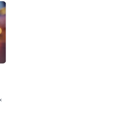
2021
Bouge ta vie
Académie de danse de...
Bouge!
Ah les jeunes, hiver 2024,...
Bravo!
Aire ouverte
Bénévoles Recher
Alain Chouinard
C'est ma job!
Art
Carnet culturel
Art contemporain
Carrefour Jeunes
Art visuel
Chorale école Lev
Bar
Concert de Noël d
Bloc Québécois
l'École...
Bouger
Concert de Noël L
Boulangerie Lesage
Connecté Baie-C
Boxe
Conseil de ville de..
Bravo
CS Country
x
Brian Mulroney
Cultivez votre plais
Budget
Cultivez votre plais
s
Bénévoles recherchés
(H24...
Bénévoles Recherchés,...
D'une rive à l'autre
Bénévoles, NousTV
Défilé de Noël de...