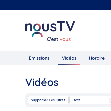
Aller
au
contenu
principal
Émissions
Vidéos
Horaire
Vidéos
Supprimer Les Filtres
Date
Aujourd'hui