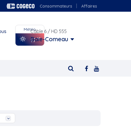
Consommateurs
Affaires
Météo
ous
Câble 6 / HD 555
Baie-Comeau
17