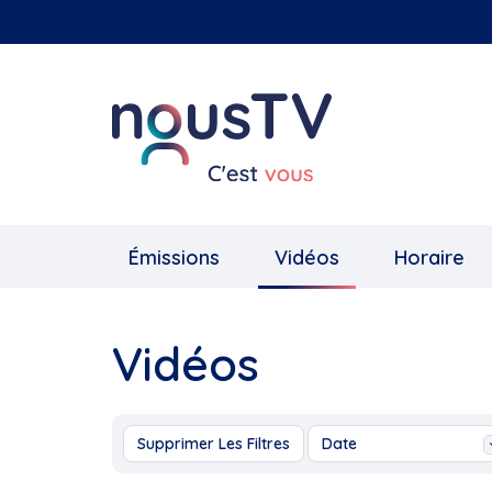
Aller
au
contenu
principal
Émissions
Vidéos
Horaire
Vidéos
Supprimer Les Filtres
Date
Aujourd'hui