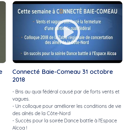
2021
Bouge ta
Académie de danse de...
Bouge!
Ah les jeunes, hiver 2024,...
Bravo!
Aire ouverte
Bénévol
Alain Chouinard
C'est ma
Art
Carnet c
Art contemporain
Carrefo
Art visuel
Chorale
Bar
Concert
Bloc Québécois
l'École...
e
Connecté Baie-Comeau 31 octobre
Bouger
Concert
2018
Boulangerie Lesage
Connect
Boxe
Conseil d
- Bris au quai fédéral causé par de forts vents et
Bravo
CS Coun
vagues.
Brian Mulroney
Cultivez 
- Un colloque pour améliorer les conditions de vie
Budget
Cultivez 
des aînés de la Côte-Nord
Bénévoles recherchés
(H24...
- Succès pour la soirée Dance battle à l'Espace
Bénévoles Recherchés,...
D'une riv
Alcoa !
Bénévoles, NousTV
Défilé d