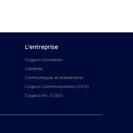
vant
 Noël de...
vement
ël!
e vocal Les Voix
L'entreprise
e vocal Voix
Cogeco Connexion
ous
Carrières
de films (H24 et -
Communiqués et événements
rder films
Cogeco Communications (CCA)
e Bouille
Cogeco Inc. (CGO)
canin
baï
clown
 locale
 à chansons