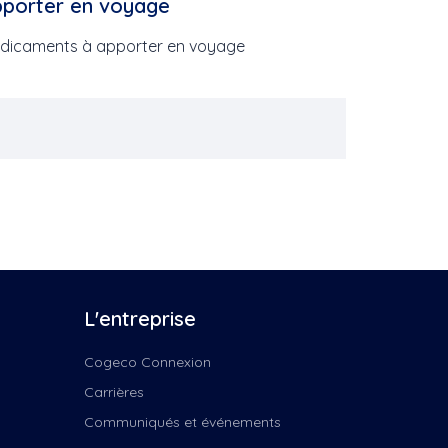
pporter en voyage
dicaments à apporter en voyage
ire
L'entreprise
Nord
Cogeco Connexion
Carrières
Communiqués et événements