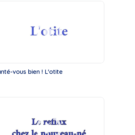
..
nté-vous bien ! L'otite
..