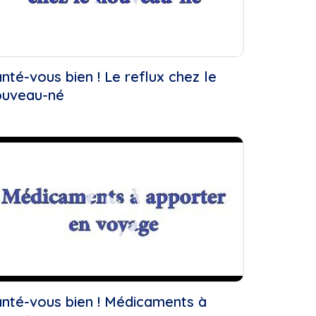
Libres
es
nté-vous bien ! Le reflux chez le
ouveau-né
 )
nté-vous bien ! Médicaments à