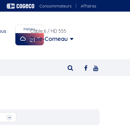
Consommateurs
Affaires
Météo
ous
Câble 6 / HD 555
Baie-Comeau
21