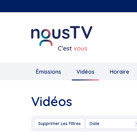
Aller
au
contenu
principal
Émissions
Vidéos
Horaire
Vidéos
Supprimer Les Filtres
Date
Aujourd'hui