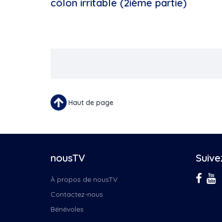
côlon irritable (2ième partie)
Pagination
Haut de page
nousTV
Suive
À propos de nousTV
Contactez-nous
Bénévoles