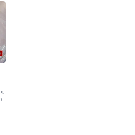
2021
Bouge ta vie
Académie de danse
Bouge!
de...
Bravo!
Ah les jeunes, hiver
Bénévoles Recherchés
2024,...
C'est ma job!
Aire ouverte
Carnet culturel
Alain Chouinard
Carrefour Jeunesse
Art
Chorale école Leventoux
Art contemporain
Concert de Noël de
Art visuel
l'École...
-
Bar
Concert de Noël La SAMS
Bloc Québécois
Connecté Baie-Comeau
Bouger
Conseil de ville de...
x,
Boulangerie Lesage
CS Country
n
Boxe
Cultivez votre plaisir
Bravo
Cultivez votre plaisir
Brian Mulroney
(H24...
Budget
D'une rive à l'autre
Bénévoles recherchés
Défilé de Noël de...