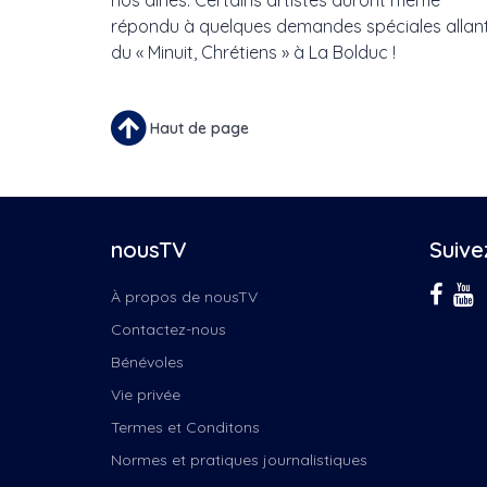
nos aînés. Certains artistes auront même
répondu à quelques demandes spéciales allan
du « Minuit, Chrétiens » à La Bolduc !
Haut de page
nousTV
Suive
À propos de nousTV
Contactez-nous
Bénévoles
Vie privée
Termes et Conditons
Normes et pratiques journalistiques