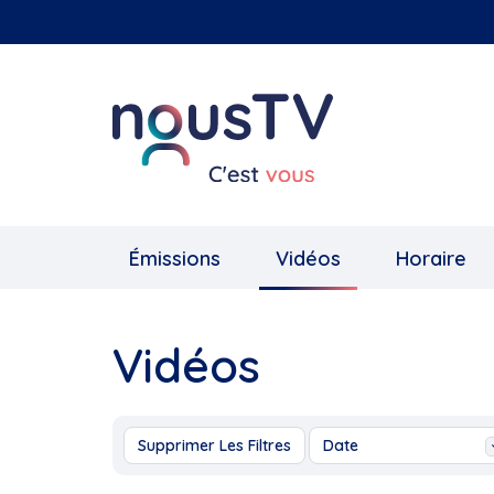
Aller
au
contenu
principal
Émissions
Vidéos
Horaire
Vidéos
Supprimer Les Filtres
Date
Aujourd'hui