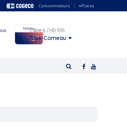
Consommateurs
Affaires
Météo
ous
Câble 6 / HD 555
Baie-Comeau
18