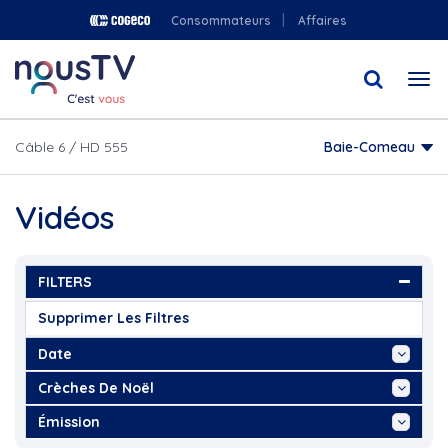
Aller
Consommateurs
Affaires
au
contenu
Togg
principal
navi
Câble 6 / HD 555
Baie-Comeau
Vidéos
FILTERS
Supprimer Les Filtres
Date
Aujourd'hui
Crèches De Noël
Cette Semaine
...
Émission
Ce Mois
2021